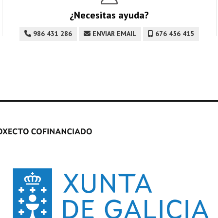
¿Necesitas ayuda?
986 431 286
ENVIAR EMAIL
676 456 415