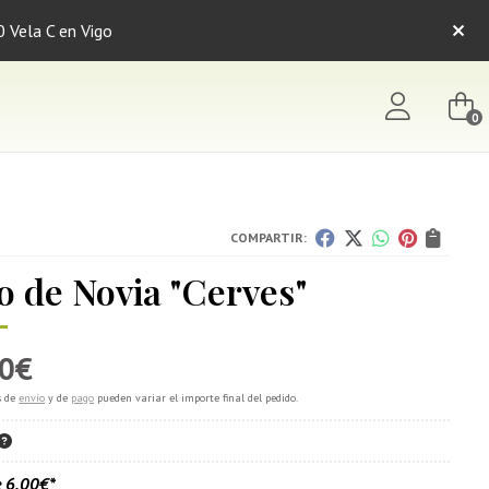
0 Vela C en Vigo
0
COMPARTIR:
 de Novia "Cerves"
0
€
s de
envío
y de
pago
pueden variar el importe final del pedido.
e
6,00
€
*