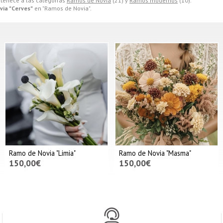
tenece a las categorías
Ramos de Novia
(21) y
Ramos modernos
(10).
ia "Cerves"
en "Ramos de Novia".
Ramo de Novia "Limia"
Ramo de Novia "Masma"
150,00€
150,00€