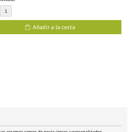
Añadir a la cesta
stas creamos ramos de novia únicos y personalizados,