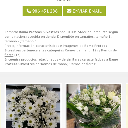
986 431 286
ENVIAR EMAIL
Comprar
Ramo Proteas Silvestres
por
50,00
€
. Stock del producto según
combinación, recogida en tienda. Disponible en tamaños: tamaño 1;
tamaño 2; tamaño 3.
Precio, información, características e imágenes de
Ramo Proteas
Silvestres
pertenece a las categorías
Ramos de mano
(12) y
Ramos de
flores
(13).
Encuentra productos relacionados y de similares características a
Ramo
Proteas Silvestres
en "Ramos de mano", "Ramos de flores".