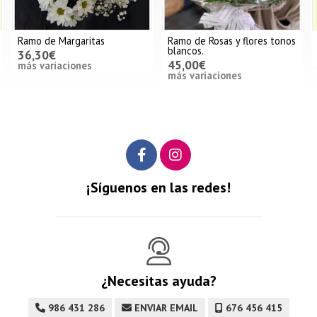
 Margaritas
Ramo de Rosas y flores tonos
Ramo de tu
blancos.
€
40,00€
45,00€
riaciones
más variaciones
¡Síguenos en las redes!
¿Necesitas ayuda?
986 431 286
ENVIAR EMAIL
676 456 415