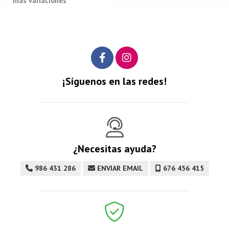
más variaciones
¡Síguenos en las redes!
¿Necesitas ayuda?
986 431 286
ENVIAR EMAIL
676 456 415