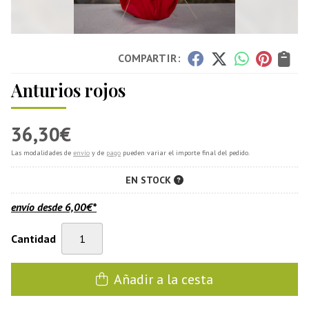
COMPARTIR:
Anturios rojos
36,30
€
Las modalidades de
envío
y de
pago
pueden variar el importe final del pedido.
EN STOCK
envío desde
6,00
€
*
Cantidad
Añadir a la cesta