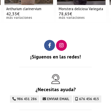
um clarinervium
Monstera deliciosa Variegata
Orquideas 
€
78,65€
42,35€
riaciones
más variaciones
¡Síguenos en las redes!
¿Necesitas ayuda?
986 431 286
ENVIAR EMAIL
676 456 415