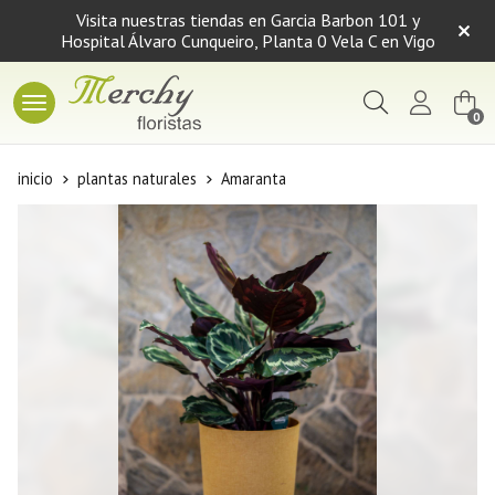
Visita nuestras tiendas en Garcia Barbon 101 y
Hospital Álvaro Cunqueiro, Planta 0 Vela C en Vigo
Buscar
0
inicio
plantas naturales
Amaranta