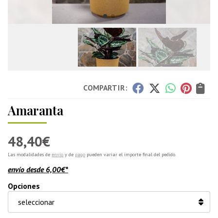
COMPARTIR:
Amaranta
48,40
€
Las modalidades de
envío
y de
pago
pueden variar el importe final del pedido.
envío desde
6,00
€
*
Opciones